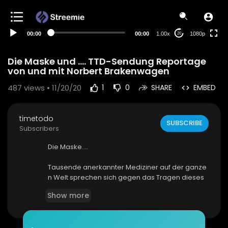
480p
360p
00:00
00:00
1.00x
1080p
20
240p
auto
Die Maske und .... TTD-Sendung Reportage
von und mit Norbert Brakenwagen
487
views • 11/20/20
1
0
SHARE
EMBED
timetodo
SUBSCRIBE
Subscribers
Die Maske....
Tausende anerkannter Mediziner auf der ganze
n Welt sprechen sich gegen das Tragen dieses
Mund-Nasen-Schutzes aus, insbesondere bei K
Show more
indern.
Nicht nur dass Kinder zu der Gruppe gehören di
e am wenigstens infektiös ist (Facharztbericht