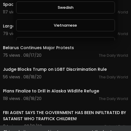
SpaceX Starlink Speeds Revealed
Swedish
117 views . 08/16/20
The Daily World
2:05
Vietnamese
Largest Thai Protest Puts Pressure on Government
79 views . 08/17/20
The Daily World
1:31
Danish
Belarus Continues Major Protests
75 views . 08/17/20
The Daily World
1:43
Filipino
Judge Blocks Trump on LGBT Discrimination Rule
56 views . 08/18/20
The Daily World
1:22
Plans Finalize to Drill in Alaska Wildlife Refuge
118 views . 08/18/20
The Daily World
2:42:07
FBI AGENT SAYS THE GOVERNMENT HAS BEEN INFILTRATED BY
SATANIST WHO TRAFFICK CHILDREN!
84 views . 08/19/20
Robert Tallie