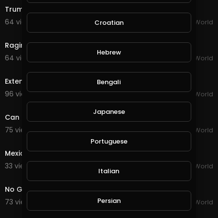
Trump Admits to Blocking U.S Postal Funding
64 views . 08/13/20
The Daily World
Croatian
1:34
Raging Fires Continue in California
Hebrew
64 views . 08/14/20
The Daily World
1:30
Extending Closure of the U.S./CAN Border
Bengali
96 views . 08/14/20
The Daily World
1:50
Japanese
Can These Flip Flops Save the World?
75 views . 08/16/20
The Daily World
1:53
Portuguese
Mexico Needs 200 Million COVID-19 Vaccine Doses
33 views . 08/16/20
The Daily World
Italian
2:28
No Guarantee For All Mail-In Ballots To Be Counted
Persian
73 views . 08/16/20
The Daily World
1:28